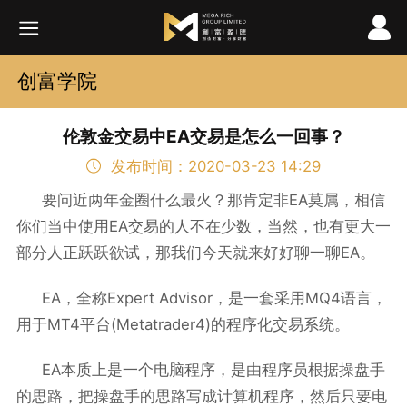
创富学院
伦敦金交易中EA交易是怎么一回事？
发布时间：2020-03-23 14:29
EA
要问近两年金圈什么最火？那肯定非
莫属，相信
EA
你们当中使用
交易的人不在少数，当然，也有更大一
EA
部分人正跃跃欲试，那我们今天就来好好聊一聊
。
EA
Expert Advisor
MQ4
，全称
，是一套采用
语言，
MT4
(Metatrader4)
用于
平台
的程序化交易系统。
EA
本质上是一个电脑程序，是由程序员根据操盘手
的思路，把操盘手的思路写成计算机程序，然后只要电