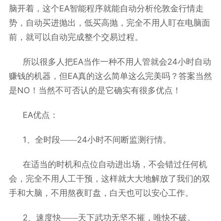
EA
脑开着，这个
智能程序就能自动分析伦敦金行情走
势，自动买进抛出，低买高抛，完全不用人盯在电脑面
前，就可以自动完成整个交易过程。
EA
24
所以很多人把
当作一种不用人管就会
小时自动
EA
赚钱的机器，但
真的这么简单这么完美吗？答案当然
NO
是
！当然不可否认的是它确实有很多优点！
EA
优点：
1
24
、全时段——
小时不间断监测行情。
在适当的时机和点位自动进出场，不会错过任何机
会，完全不用人工干预，这样就大大地解放了我们的双
手和大脑，不用熬夜盯盘，白天也可以安心工作。
2
、速度快——天下武功无坚不摧，唯快不破。