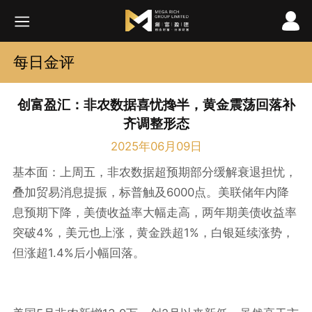
每日金评
创富盈汇：非农数据喜忧搀半，黄金震荡回落补
齐调整形态
2025年06月09日
基本面：上周五，非农数据超预期部分缓解衰退担忧，
6000
叠加贸易消息提振，标普触及
点。美联储年内降
息预期下降，美债收益率大幅走高，两年期美债收益率
4%
1%
突破
，美元也上涨，黄金跌超
，白银延续涨势，
1.4%
但涨超
后小幅回落。