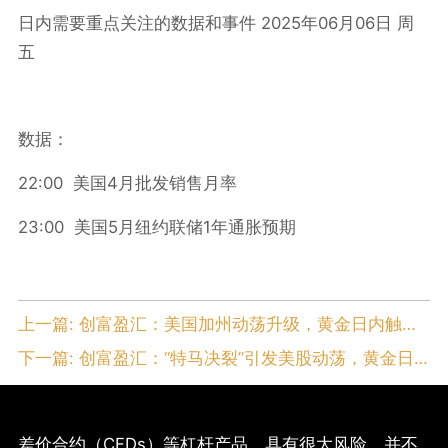
2025
06
06
日内需要重点关注的数据和事件
年
月
日
周
五
数据：
22:00
4
美国
月批发销售月率
23:00
5
1
美国
月纽约联储
年通胀预期
上一篇:
创富盈汇：美国加州动荡升级，黄金日内触底反弹
下一篇:
创富盈汇：“特马决裂”引发美股动荡，黄金日内冲高回落，白银刷新13年新高
差价合约（CFDs）等杠杆产品，具有很大风险，并不