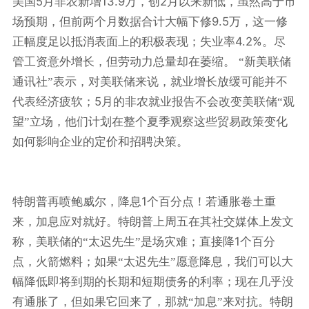
5
13.9
2
美国
月非农新增
万，创
月以来新低，虽然高于市
9.5
场预期，但前两个月数据合计大幅下修
万，这一修
4.2%
正幅度足以抵消表面上的积极表现；失业率
。尽
管工资意外增长，但劳动力总量却在萎缩。
“新美联储
通讯社”表示，对美联储来说，就业增长放缓可能并不
5
代表经济疲软；
月的非农就业报告不会改变美联储“观
望”立场，他们计划在整个夏季观察这些贸易政策变化
如何影响企业的定价和招聘决策。
1
特朗普再喷鲍威尔，降息
个百分点！若通胀卷土重
来，加息应对就好。特朗普上周五在其社交媒体上发文
1
称，美联储的“太迟先生”是场灾难；直接降
个百分
点，火箭燃料；如果“太迟先生”愿意降息，我们可以大
幅降低即将到期的长期和短期债务的利率；现在几乎没
有通胀了，但如果它回来了，那就“加息”来对抗。特朗