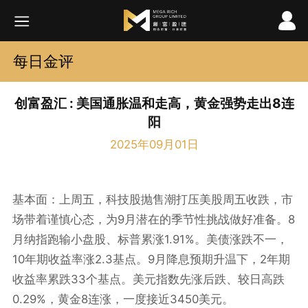
每日金评
创富盈汇 : 美国通胀温和走高，黄金强势走出8连
阳
2025年09月01日
基本面：上周五，科技股抛售潮打压美股周五收跌，市
9
8
场带着谨慎心态，为
月潜在的季节性挑战做好准备。
1.91%
月纳指跑输小盘股、标普累涨
。美债涨跌不一，
10
2.3
9
2
年期收益率涨
基点。
月降息预期升温下，
年期
33
收益率累跌
个基点。美元指数先涨后跌、较日高跌
0.29%
8
3450
，黄金
连涨，一度接近
美元。