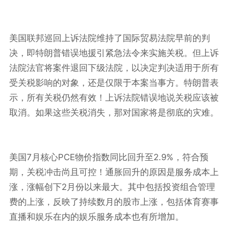
美国联邦巡回上诉法院维持了国际贸易法院早前的判
决，即特朗普错误地援引紧急法令来实施关税。但上诉
法院法官将案件退回下级法院，以决定判决适用于所有
受关税影响的对象，还是仅限于本案当事方。特朗普表
示，所有关税仍然有效！上诉法院错误地说关税应该被
取消。如果这些关税消失，那对国家将是彻底的灾难。
7
PCE
2.9%
美国
月核心
物价指数同比回升至
，符合预
期，关税冲击尚且可控！通胀回升的原因是服务成本上
2
涨，涨幅创下
月份以来最大。其中包括投资组合管理
费的上涨，反映了持续数月的股市上涨，包括体育赛事
直播和娱乐在内的娱乐服务成本也有所增加。