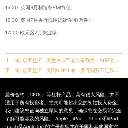
16:30
8
PMI
英国
月制造业
终值
16:30
7
(
)
英国
月央行抵押贷款许可
万件
17:00
7
欧元区
月失业率
上一篇:
创富盈汇 : 美盘休市不改金银强势，白银突破40美元刷14年新高
下一篇:
创富盈汇 : 美国GDP上修，美元指数三连跌，黄金突破3400
差价合约（CFDs）等杠杆产品，具有很大风险，并不
适用于所有投资者。损失可能超出您的初始投入资金。
我们建议您征询独立顾问的意见，确保您在交易前完全
了解可能涉及的风险。 Apple，iPad，iPhone和iPod
touch是Apple Inc.的注册商标并在美国和其他国家注