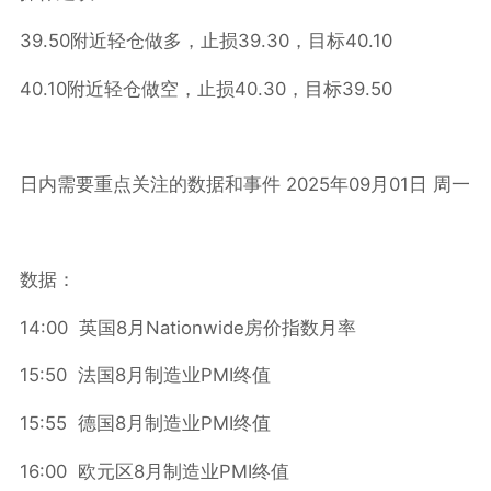
39.50
39.30
40.10
附近轻仓做多，止损
，目标
40.10
40.30
39.50
附近轻仓做空，止损
，目标
2025
09
01
日内需要重点关注的数据和事件
年
月
日
周一
数据：
14:00
8
Nationwide
英国
月
房价指数月率
15:50
8
PMI
法国
月制造业
终值
15:55
8
PMI
德国
月制造业
终值
16:00
8
PMI
欧元区
月制造业
终值