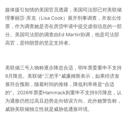
媒体援引知情的美国官员透露，美国司法部已对美联储
Lisa Cook
理事丽莎·库克（
）展开刑事调查，并发出传
票，作为调查她是否在房贷申请中提交虚假信息的一部
Ed Martin
分。美国司法部的调查由
协调，他是司法部
高官，是特朗普的坚定支持者。
美联储三号人物称逐步降息合适，明年票委重申不支持
9
月降息。美联储“三把手”威廉姆斯表示，如果经济发
展符合预期，随着时间的推移，降低利率将是“合适
2026
Hammack
9
的”。
年票委
则重申不支持
月降息，认
为通胀仍然过高且趋势走向错误方向。此外她警告称，
威胁美联储独立性就是威胁低通胀环境。