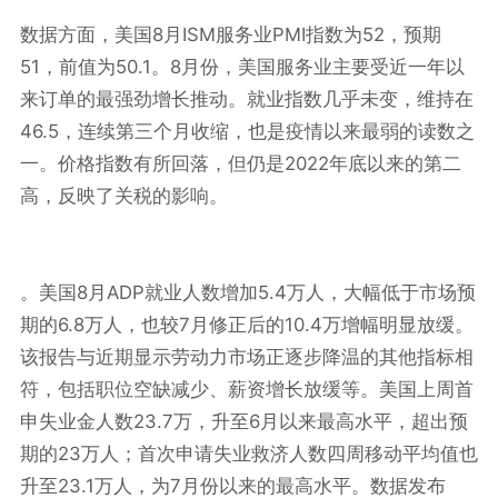
8
ISM
PMI
52
数据方面，美国
月
服务业
指数为
，预期
51
50.1
8
，前值为
。
月份，美国服务业主要受近一年以
来订单的最强劲增长推动。就业指数几乎未变，维持在
46.5
，连续第三个月收缩，也是疫情以来最弱的读数之
2022
一。价格指数有所回落，但仍是
年底以来的第二
高，反映了关税的影响。
8
ADP
5.4
。美国
月
就业人数增加
万人，大幅低于市场预
6.8
7
10.4
期的
万人，也较
月修正后的
万增幅明显放缓。
该报告与近期显示劳动力市场正逐步降温的其他指标相
符，包括职位空缺减少、薪资增长放缓等。美国上周首
23.7
6
申失业金人数
万，升至
月以来最高水平，超出预
23
期的
万人；首次申请失业救济人数四周移动平均值也
23.1
7
升至
万人，为
月份以来的最高水平。数据发布