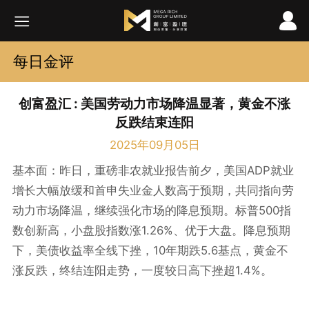
每日金评
创富盈汇 : 美国劳动力市场降温显著，黄金不涨
反跌结束连阳
2025年09月05日
ADP
基本面：昨日，重磅非农就业报告前夕，美国
就业
增长大幅放缓和首申失业金人数高于预期，共同指向劳
500
动力市场降温，继续强化市场的降息预期。标普
指
1.26%
数创新高，小盘股指数涨
、优于大盘。降息预期
10
5.6
下，美债收益率全线下挫，
年期跌
基点，黄金不
1.4%
涨反跌，终结连阳走势，一度较日高下挫超
。