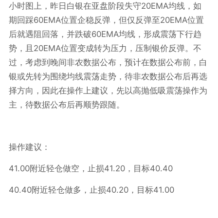
20EMA
小时图上，昨日白银在亚盘阶段失守
均线，如
60EMA
20EMA
期回踩
位置企稳反弹，但仅反弹至
位置
60EMA
后就遇阻回落，并跌破
均线，形成震荡下行趋
20EMA
势，且
位置变成转为压力，压制银价反弹。不
过，考虑到晚间非农数据公布，预计在数据公布前，白
银或先转为围绕均线震荡走势，待非农数据公布后再选
择方向，因此在操作上建议，先以高抛低吸震荡操作为
主，待数据公布后再顺势跟随。
操作建议：
41.00
41.20
40.40
附近轻仓做空，止损
，目标
40.40
40.20
41.00
附近轻仓做多，止损
，目标