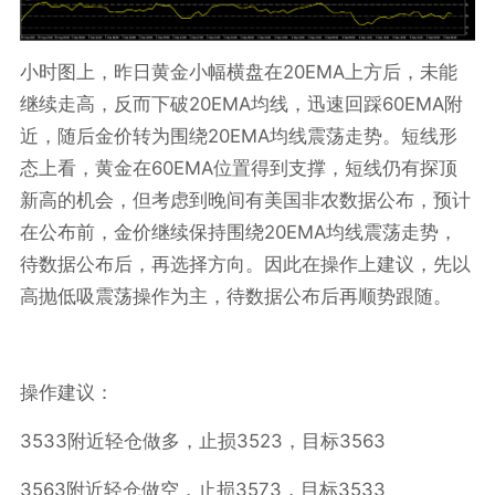
20EMA
小时图上，昨日黄金小幅横盘在
上方后，未能
20EMA
60EMA
继续走高，反而下破
均线，迅速回踩
附
20EMA
近，随后金价转为围绕
均线震荡走势。短线形
60EMA
态上看，黄金在
位置得到支撑，短线仍有探顶
新高的机会，但考虑到晚间有美国非农数据公布，预计
20EMA
在公布前，金价继续保持围绕
均线震荡走势，
待数据公布后，再选择方向。因此在操作上建议，先以
高抛低吸震荡操作为主，待数据公布后再顺势跟随。
操作建议：
3533
3523
3563
附近轻仓做多，止损
，目标
3563
3573
3533
附近轻仓做空，止损
，目标