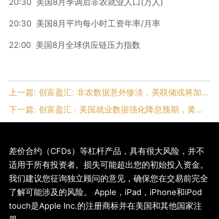
20:30
8
(
)
美国
月季调后非农就业人口
万人
20:30
8
/
美国
月平均每小时工资年率
月率
22:00
8
美国
月全球供应链压力指数
上一篇:
创富盈汇: 非农数据意外惨淡，美联储或将加快降息节奏，黄金试探3600美元
下一篇:
创富盈汇 : 美国就业数据强化降息预期，黄金继续走高站上3550
差价合约（CFDs）等杠杆产品，具有很大风险，并不
适用于所有投资者。损失可能超出您的初始投入资金。
我们建议您征询独立顾问的意见，确保您在交易前完全
了解可能涉及的风险。 Apple，iPad，iPhone和iPod
touch是Apple Inc.的注册商标并在美国和其他国家注