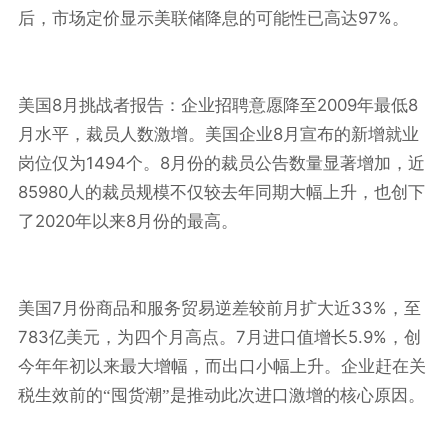
97%
后，市场定价显示美联储降息的可能性已高达
。
8
2009
8
美国
月挑战者报告：企业招聘意愿降至
年最低
8
月水平，裁员人数激增。美国企业
月宣布的新增就业
1494
8
岗位仅为
个。
月份的裁员公告数量显著增加，近
85980
人的裁员规模不仅较去年同期大幅上升，也创下
2020
8
了
年以来
月份的最高。
7
33%
美国
月份商品和服务贸易逆差较前月扩大近
，至
783
7
5.9%
亿美元，为四个月高点。
月进口值增长
，创
今年年初以来最大增幅，而出口小幅上升。企业赶在关
税生效前的“囤货潮”是推动此次进口激增的核心原因。