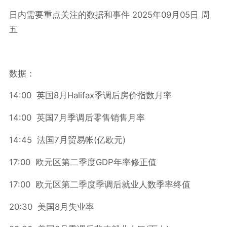
2025
09
05
日内需要重点关注的数据和事件
年
月
日
周
五
数据：
14:00
8
Halifax
英国
月
季调后房价指数月率
14:00
7
英国
月季调后零售销售月率
14:45
7
(
)
法国
月贸易帐
亿欧元
17:00
GDP
欧元区第二季度
年率修正值
17:00
欧元区第二季度季调后就业人数季率终值
20:30
8
美国
月失业率